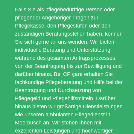
wird
ve
einem
bilgili
Falls Sie als pflegebedürftige Person oder
bei
bir
pflegender Angehöriger Fragen zur
Fragen
kuru
immer
güven
Pflegekasse, den Pflegestufen oder den
wieder
......5
zuständigen Beratungsstellen haben, können
unkomplizi
yildiz
Sie sich gerne an uns wenden. Wir bieten
und
haked
schnell
.Herk
individuelle Beratung und Unterstützung
weiter
cok
während des gesamten Antragsprozesses,
geholfen
cok
von der Beantragung bis zur Bewilligung und
Krank
tsk
sein
ederi
darüber hinaus. Bei CP çare erhalten Sie
und
fachkundige Pflegeberatung und Hilfe bei der
mit
Beantragung und Durchsetzung von
Bürokratie
zu
Pflegegeld und Pflegehilfsmitteln. Darüber
kämpfen
hinaus bieten wir großartige Dienstleistungen
ist
wie unseren ambulanten Pflegedienst in
nicht
einfach,
Meerbusch an. Wir stehen Ihnen mit
aber
exzellenten Leistungen und hochwertiger
mit