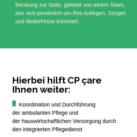
Beratung zur Seite, geleitet von einem Team,
einer
kompetent
das sich persönlich um Ihre Anliegen, Sorgen
und
und Bedürfnisse kümmert.
freundlich
Beratung
ist
es
viel
leichter.
Vielen
Dank
dass
Hierbei hilft CP çare
es
euch
Ihnen weiter:
gibt…
Koordination und Durchführung
der ambulanten Pflege und
der hauswirtschaftlichen Versorgung durch
den integrierten Pflegedienst